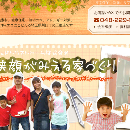
注文住宅、新築、リ
まで
お電話/FAX での
然素材、健康住宅、無垢の木、アレルギー対策、
エネ&エコにこだわる埼玉県川口市の工務店です
会社概要
資料