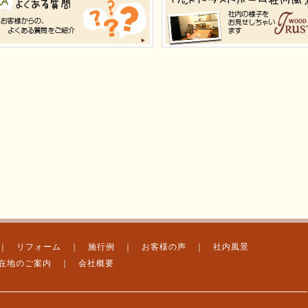
｜
リフォーム
｜
施行例
｜
お客様の声
｜
社内風景
在地のご案内
｜
会社概要